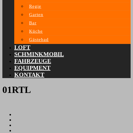
Regie
Garten
Bar
Küche
Gästebad
LOFT
SCHMINKMOBIL
FAHRZEUGE
EQUIPMENT
KONTAKT
01RTL