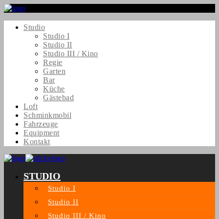
Studio
Studio I
Studio II
Studio III / Kino
Regie
Garten
Bar
Küche
Gästebad
Loft
Schminkmobil
Fahrzeuge
Equipment
Kontakt
STUDIO
Studio I
Studio II
Studio III / Kino